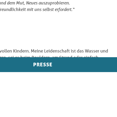
nd dem Mut, Neues auszuprobieren.
Freundlichkeit mit uns selbst erfordert.“
rvollen Kindern. Meine Leidenschaft ist das Wasser und
ingen, sei es beim Bouldern, am Strand oder einfach
m Herzen bin ich Meeresbiologe, auch wenn ich beruflich
PRESSE
as Leben eine Art „Lebenskunst“, die Schönheit der Natur
n.
den weg geben?
leinen als auch im Großen. Wichtig ist, dass wir aktiv wer
bst anfangen. Wir leben in einer Mitwelt, nicht nur in eine
 – sowohl im Alltag als auch auf größere Zusammenhänge.