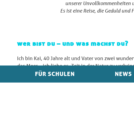
unserer Unvollkommenheiten u
Es ist eine Reise, die Geduld und 
wer bist du – und was machst du?
Ich bin Kai, 40 Jahre alt und Vater von zwei wunde
das Meer – ich liebe es, Zeit in der Natur zu verbr
draußen in der Sonne, am liebsten mit Freunden. I
FÜR SCHULEN
NEWS
als Supply Chain Manager tätig bin. Für mich ist d
genießen und immer wieder neue Abenteuer suche
was möchtest du anderen mit auf 
Dass jeder von uns viel bewegen kann – sowohl im K
Finger auf andere zu zeigen, sollten wir bei uns sel
verbunden und haben durch unser Handeln Einfluss