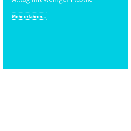
Mehr erfahren...
Mit wachen Augen durch den
Alltag. Wenn du Müll siehst,
sammel ihn ein
und entsorg ihn
richtig.