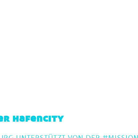
er hafencity
URG UNTERSTÜTZT VON DER #MISSIO