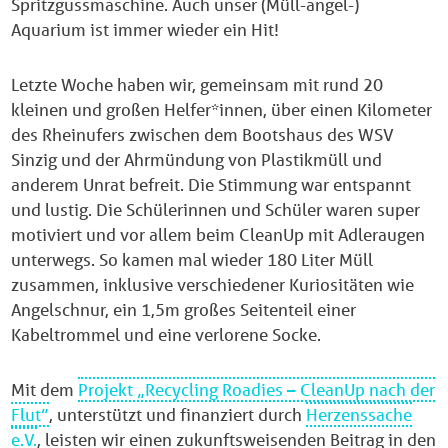
Spritzgussmaschine. Auch unser (Müll-angel-)
Aquarium ist immer wieder ein Hit!
Letzte Woche haben wir, gemeinsam mit rund 20
kleinen und großen Helfer*innen, über einen Kilometer
des Rheinufers zwischen dem Bootshaus des WSV
Sinzig und der Ahrmündung von Plastikmüll und
anderem Unrat befreit. Die Stimmung war entspannt
und lustig. Die Schülerinnen und Schüler waren super
motiviert und vor allem beim CleanUp mit Adleraugen
unterwegs. So kamen mal wieder 180 Liter Müll
zusammen, inklusive verschiedener Kuriositäten wie
Angelschnur, ein 1,5m großes Seitenteil einer
Kabeltrommel und eine verlorene Socke.
Mit dem
Projekt „Recycling Roadies – CleanUp nach der
Flut”
, unterstützt und finanziert durch
Herzenssache
e.V.
, leisten wir einen zukunftsweisenden Beitrag in den