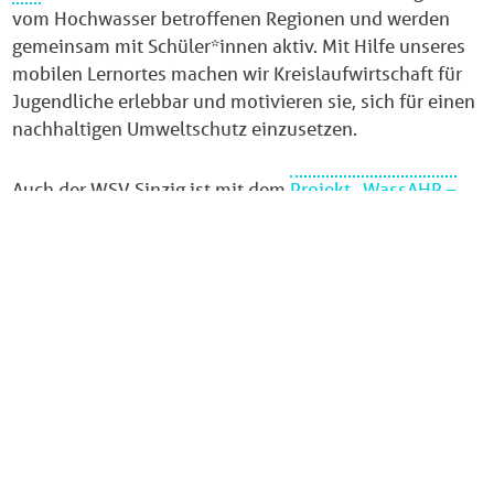
vom Hochwasser betroffenen Regionen und werden
gemeinsam mit Schüler*innen aktiv. Mit Hilfe unseres
mobilen Lernortes machen wir Kreislaufwirtschaft für
Jugendliche erlebbar und motivieren sie, sich für einen
nachhaltigen Umweltschutz einzusetzen.
Auch der WSV Sinzig ist mit dem
Projekt „WassAHR –
positiv erfahren!“
aktiv dabei, Kinder zu unterstützen,
dass sie wieder Spaß am Wasser haben – mit allem,
was dazu gehört. Denn nach der Flut sind viele Kinder
und Jugendliche im Ahrtal und Umgebung noch immer
belastet und verunsichert. Wie auch bei uns spielen die
Elemente Wasser und Natur hier eine tragende Rolle
und es ist eine wundervolle Partnerschaft entstanden!
Du bist im Ahrtal aktiv und hast Interesse, eine
gemeinsame Ferienfreizeit für die Herbstferien zu