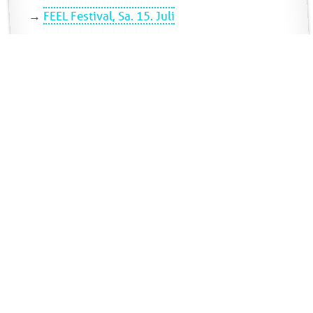
→
FEEL Festival, Sa. 15. Juli
→
Dresden, So. 16. Juli
→
Paderborn, So. 27. August
→
Mendig, Mi. 1. November
ZU DEN TERMINEN→
KOMM AN BOARD UND
UNTERSTÜTZE DIE CLEANUP TOUR
2023