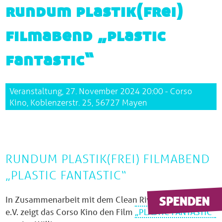
rundum plastik(frei)
filmabend „plastic
fantastic“
Veranstaltung, 27. November 2024 20:00 - Corso
Kino, Koblenzerstr. 25, 56727 Mayen
RUNDUM PLASTIK(FREI) FILMABEND
„PLASTIC FANTASTIC“
SPENDEN
In Zusammenarbeit mit dem Clean River Project
e.V. zeigt das Corso Kino den Film
„PLASTIC FANTASTIC“